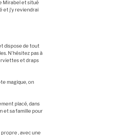
e Mirabel et situé
 et j’y reviendrai
et dispose de tout
les. N’hésitez pas à
erviettes et draps
ôte magique, on
alement placé, dans
 et sa famille pour
 propre , avec une