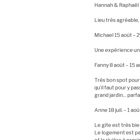
Hannah & Raphaël 22
Lieu très agréable,
Michael 15 août – 29
Une expérience uni
Fanny 8 août – 15 a
Très bon spot pour 
qu’il faut pour y pa
grand jardin… parfai
Anne 18 juil. – 1 ao
Le gîte est très bi
Le logement est par