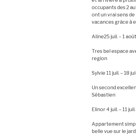
et la rivière à prox
occupants des 2 au
ont un vrai sens de
vacances grâce à e
Aline25 juil. – 1 aoû
Tres bel espace av
region
Sylvie 11 juil. – 18 j
Un second excellen
Sébastien
Elinor 4 juil. – 11 j
Appartement simple
belle vue sur le ja