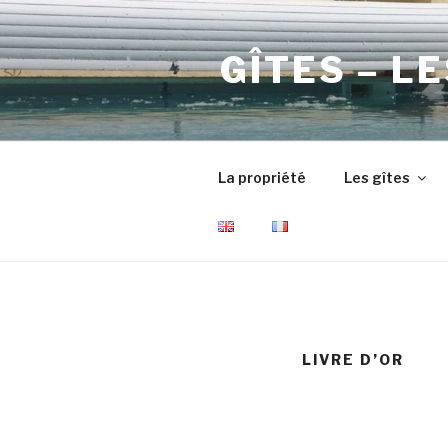
Aller
au
GÎTES – L
contenu
principal
La propriété
Les gîtes
LIVRE D’OR