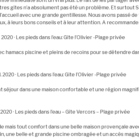
imité immédiate sont un vrai plus. Le fait de les partager ave
tres gîtes n’a absolument pas été un problème. Et surtout S
 l’accueil avec une grande gentillesse. Nous avons passé de
ux, à leurs bons conseils et à leur attention. A recommande
t 2020 · Les pieds dans l’eau: Gîte l’Olivier -Plage privée
ec hamacs piscine et pleins de recoins pour se détendre d
uil. 2020 · Les pieds dans l’eau: Gîte l’Olivier -Plage privée
t séjour dans une maison confortable et une région magnif
uil. 2020 · Les pieds dans l’eau – Gîte Vercors – Plage privée
 mais tout comfort dans une belle maison provençale ave
rdin, une belle et grande piscine ombragée et un accès magiqu