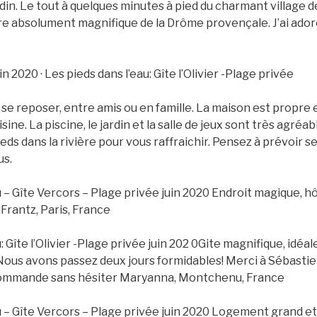
rdin. Le tout à quelques minutes à pied du charmant village d
re absolument magnifique de la Drôme provençale. J’ai adoré
uin 2020 · Les pieds dans l’eau: Gîte l’Olivier -Plage privée
r se reposer, entre amis ou en famille. La maison est propre 
sine. La piscine, le jardin et la salle de jeux sont très agréab
eds dans la rivière pour vous raffraichir. Pensez à prévoir s
us.
u – Gîte Vercors – Plage privée juin 2020
Endroit magique, h
!
Frantz, Paris, France
: Gîte l’Olivier -Plage privée juin 202 0Gite magnifique, idé
ous avons passez deux jours formidables! Merci à Sébastien
ecommande sans hésiter Maryanna, Montchenu, France
u – Gîte Vercors – Plage privée juin 2020 Logement grand et