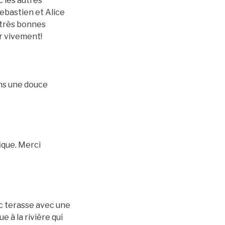
c les autres
ebastien et Alice
 très bonnes
r vivement!
ans une douce
ique. Merci
c terasse avec une
e à la rivière qui